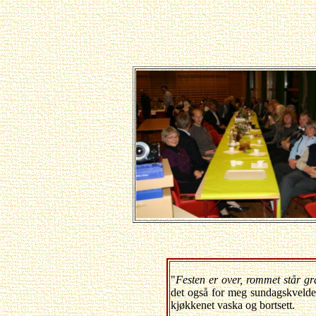
"
Festen er over, rommet står gr
det også for meg sundagskvelden
kjøkkenet vaska og bortsett.