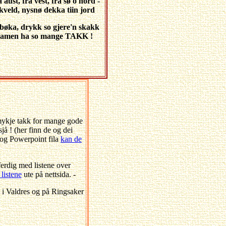
aust, frå vest, frå sø o nord -
kveld, nysnø dekka tiin jord
 bøka, drykk so gjere'n skakk
 samen ha so mange TAKK !
 mykje takk for mange gode
jå ! (her finn de og dei
 og Powerpoint fila
kan de
erdig med listene over
listene
ute på nettsida. -
 i Valdres og på Ringsaker