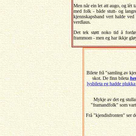
Men når ein let att augo, og lèt 
med folk - både stutt- og langre
kjennskapsband vert halde ved li
verdlaus.
Det tek støtt noko tid å ford
frammom - men eg har ikkje glø
Bilete frå "samling av kje
skot. De finn bileta
he
lysbileta eg hadde plukka
Mykje av det eg stull
"framandfolk" som vart 
Frå "kjendisfronten" ser d