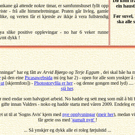
Dø kom frå 
tankane gå attende nokre timar, er samfunnshuset fyllt opp
ein haust
iste - frå alle himmelretningar. Praten går livleg, gamle
Før suvel,
ke, og verten får ei kjensle av ikkje å vera fullstendig
ska alle
øya slike positive opplevingar - no har 6 veker runne
ymt dykk !
nningar" har eg fått av
Arvid Bjørgo og Terje Eggum
, dei skal båe ha
r
på den eine
Picasawebsida
mi (eg har 2) - open for alle som ynskjer å s
 ut
[skjermfoto]) -
Photostoryfila er her
- og denne gongen med lyd) ....
sjå her
.
ar med endar som halvgjort arbeid. No hadde eg sett meg som mål å bli f
gifte innan Valdres - noko eg hadde starta med våren 2009. Endeleg er
et ut til at 'Sogns Avis' kjem med
nye opplysningar
(
meir her
), medan vi
får greie oss med
'gamalt nytt'
!
... Så ynskjer eg dykk alle ei roleg førjulstid ...