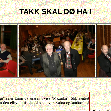
TAKK SKAL DØ HA !
ått
" seier Einar Skjæråsen i visa "Mazurka". Slik syntest
 den ellevte i tiande då salen var svabra og 'ambøet' på